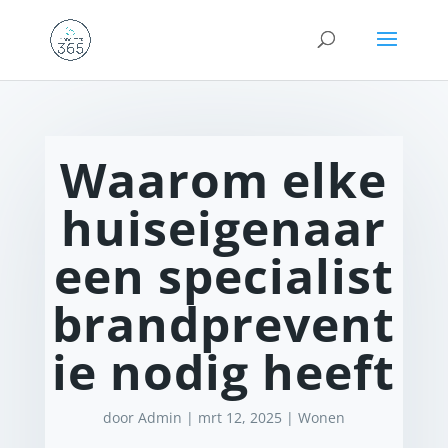
Waarom elke
huiseigenaar
een specialist
brandprevent
ie nodig heeft
door
Admin
|
mrt 12, 2025
|
Wonen