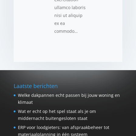
ullamco laboris
nisi ut aliquip
ex ea
commodo…
Laatste berichten
Welke dakpannen echt passen bij jouw woning en
klimaat
Wat er echt op het spel staat als je om
middernacht buitengesloten staat
ERP voor loodgieters: van afspraakbeheer tot
materiaalplanning in één systeem