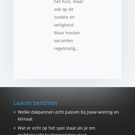
het huis, maar
ook op de
isolatie en
veiligheid.
Waar houten
varianten
regelmatig…
Laatste berichten
Welke dakpannen echt passen bij jouw woning en
klimaat
Wat er echt op het spel staat als je om
middernacht buitengesloten staat